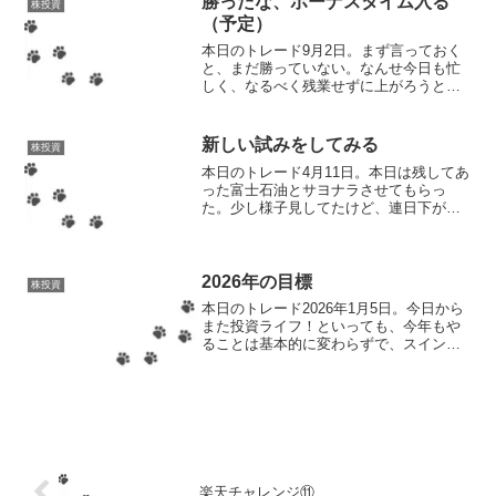
勝ったな、ボーナスタイム入る
株投資
（予定）
本日のトレード9月2日。まず言っておく
と、まだ勝っていない。なんせ今日も忙
しく、なるべく残業せずに上がろうと思
ったらお昼を食べつつ仕事をした方が都
合がいいものだから、食べる、仕事をす
るという、謎のマルチタスク？状態だっ
新しい試みをしてみる
株投資
た。昼休みなんてほぼな...
本日のトレード4月11日。本日は残してあ
った富士石油とサヨナラさせてもらっ
た。少し様子見してたけど、連日下がり
っぱなしは個人的にダメです。（そんな
こと言ってたら今日は最終的にプラスに
なったのが尚更許せん！）続いてENEOS
も売却。こちらは想...
2026年の目標
株投資
本日のトレード2026年1月5日。今日から
また投資ライフ！といっても、今年もや
ることは基本的に変わらずで、スイング
トレード中心に利益を出していく予定。
で、画像の通り、既に含み益が2万を超え
ているので、この時点で売却してOKなの
だけど、今日は...
楽天チャレンジ⑪