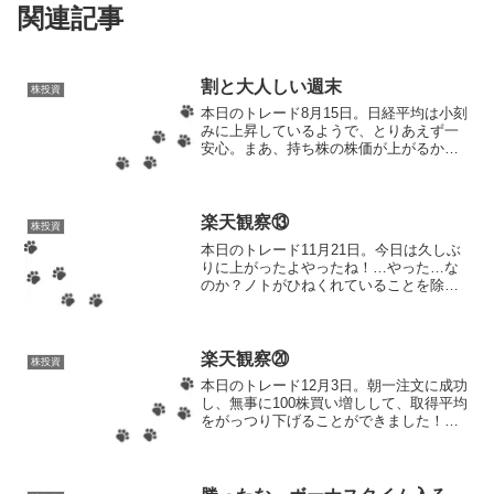
関連記事
割と大人しい週末
株投資
本日のトレード8月15日。日経平均は小刻
みに上昇しているようで、とりあえず一
安心。まあ、持ち株の株価が上がるかが
重要なので、日経平均が上がろうと下が
ろうと割とどうでもよかったりする。あ
れだ。信じてないけど、毎日の占い結果
はチェックするみたい...
楽天観察⑬
株投資
本日のトレード11月21日。今日は久しぶ
りに上がったよやったね！…やった…な
のか？ノトがひねくれていることを除い
ても、喜んでいいのか謎な状況。約15円
アップは喜んでいいはずだけど、含み益
になるまでには84円上がらないとダメ。
8.4円だったら...
楽天観察⑳
株投資
本日のトレード12月3日。朝一注文に成功
し、無事に100株買い増しして、取得平均
をがっつり下げることができました！こ
れまでは取得平均が高すぎてプラスにな
るのはかなり難しかったけど、957円なら
なんとかいけそうな範囲になったと思
う。楽天グルー...