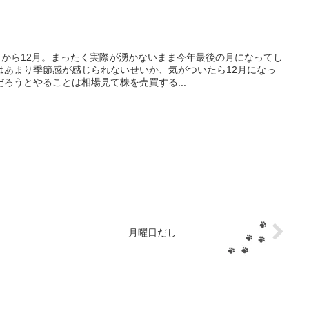
日から12月。まったく実際が湧かないまま今年最後の月になってし
はあまり季節感が感じられないせいか、気がついたら12月になっ
ろうとやることは相場見て株を売買する...
月曜日だし