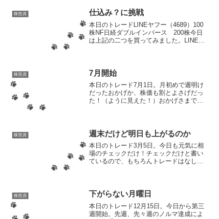
仕込み？に挑戦
株投資
本日のトレードLINEヤフー（4689）100
株NF日経ダブルインバース 200株今日
は上記の二つを買ってみました。LINEヤ
フーは連続増配しているわけではないけ
ど、知らない人なんているの？ってくら
いの有名企業。最悪、長期保有すること
になっ...
7月開始
株投資
本日のトレード7月1日。月初めで週明け
だったおかげか、株価も割とよさげだっ
た！（ように見えた！）おかげさまで楽
天グループが希望の株価まで上がったの
で喜んで売却し、2720円のプラス。金曜
日に買ったので所持期間も文句なし。
（終了ギリギリまで待...
週末だけど明日も上がるのか
株投資
本日のトレード3月5日。今日も元気に相
場のチェックだけ！チェックだけと書い
ているので、もちろんトレードはなし。
定時チェックも割愛するので、今日は短
文で終わらせる！（いつも短文）9時30
分〜12時45分〜15時20分〜昨日は暴落レ
ベルで下がっ...
下がらない月曜日
株投資
本日のトレード12月15日。今日から第三
週開始。先週、先々週のノルマ達成によ