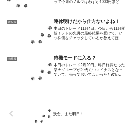
って今週のノルマはわずか1000円ほどで
達成という、非常に簡単な状況だ。なの
で、何かしらマイナスになっている銘柄
さえあれば1000円程度の利益を出すのは
難しくない。...
連休明けだから仕方ないよね！
株投資
本日のトレード11月4日。今日から11月開
始！ノトの先月の最終結果を受けて、い
つ株価をチェックしているか教えてほし
いと友人Aが質問してきたので、今月から
株価をチェックしたおおよその時間を記
載していこうと思う。9時30分〜朝会終了
と同時にトイ...
待機モードに入る？
株投資
本日のトレード2月20日。昨日好調だった
楽天グループが40円近いマイナスとなっ
ていて、売っておいてよかったと改めて
実感。本日の終値が974.3円となっている
ので、また950円台あたりまで下がったら
買い直すつもり。昨日売却して手持ちに
ないので...
残念、また明日！