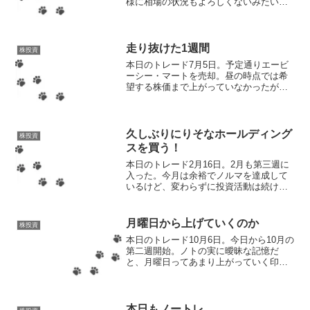
様に相場の状況もよろしくないみたい
で、マイナスとなっている銘柄がそこそ
こある。先週ようやく買ったりそなホー
ルディングスは今日もマイナスのため、
当然ながら売却はなし。...
走り抜けた1週間
株投資
本日のトレード7月5日。予定通りエービ
ーシー・マートを売却。昼の時点では希
望する株価まで上がっていなかったが、
2000円以上のプラスということでヨシに
した！最終的にはもっと上がっていたの
で、15時前のトイレ休憩（株価チェック
タイム）まで待っ...
久しぶりにりそなホールディング
株投資
スを買う！
本日のトレード2月16日。2月も第三週に
入った。今月は余裕でノルマを達成して
いるけど、変わらずに投資活動は続けて
いくぞ！9時30分〜いつメンは揃ってマイ
ナス。とはいえ、前場で買い注文するほ
ど下がっているものはなかったため、こ
月曜日から上げていくのか
株投資
のタイミングでの...
本日のトレード10月6日。今日から10月の
第二週開始。ノトの実に曖昧な記憶だ
と、月曜日ってあまり上がっていく印象
はないんだけど、今日はどういうわけか
日経平均が2000円オーバーのプラスとい
う、月曜日からスーパースタートダッシ
ュ。どんなクスリ...
本日もノートレ