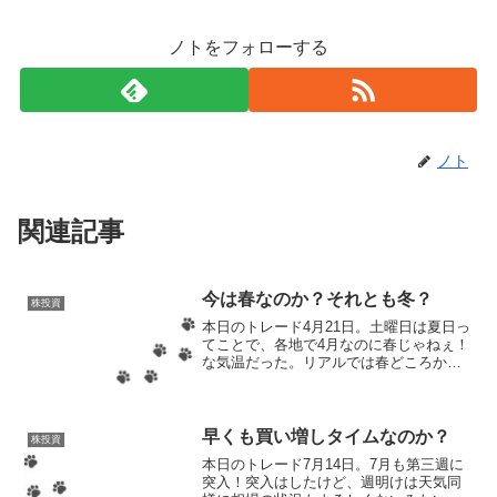
ノトをフォローする
ノト
関連記事
今は春なのか？それとも冬？
株投資
本日のトレード4月21日。土曜日は夏日っ
てことで、各地で4月なのに春じゃねぇ！
な気温だった。リアルでは春どころかふ
た足くらい先に夏を感じる気温まで上が
ってくれたわけだが、残念なことに相場
はそうもいかないらしい。悪い意味で春
じゃねぇ…。夏だ！...
早くも買い増しタイムなのか？
株投資
本日のトレード7月14日。7月も第三週に
突入！突入はしたけど、週明けは天気同