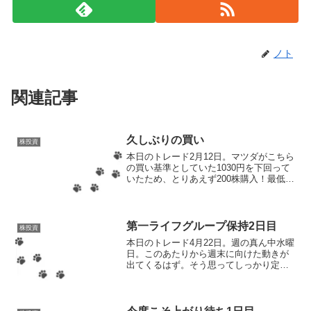
ノト
関連記事
久しぶりの買い
株投資
本日のトレード2月12日。マツダがこちら
の買い基準としていた1030円を下回って
いたため、とりあえず200株購入！最低値
は1004円と、1000円台を下回りそうなと
ころまで下がっていたので、間違いなく
頭ではないはず。（頭なんてくれてやん
よ！...
第一ライフグループ保持2日目
株投資
本日のトレード4月22日。週の真ん中水曜
日。このあたりから週末に向けた動きが
出てくるはず。そう思ってしっかり定時
チェックは実施したんだけどね。どれだ
ーけチェックしても、上がらないものは
上がらない。わずか0.1円だろうと上がる
ことはなく、無情...