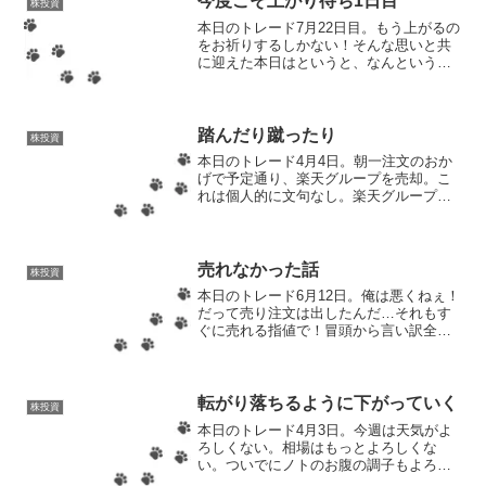
今度こそ上がり待ち1日目
株投資
本日のトレード7月22日目。もう上がるの
をお祈りするしかない！そんな思いと共
に迎えた本日はというと、なんというか
上がらない。最近の気温と物価はバカみ
たいに上がっているのに、株価は上がっ
てくれないのが泣ける。ちょっと気温下
げて株価上げてくれな...
踏んだり蹴ったり
株投資
本日のトレード4月4日。朝一注文のおか
げで予定通り、楽天グループを売却。こ
れは個人的に文句なし。楽天グループの
株価は今日は下落傾向なので、840円台ま
で落ちたらまた買ってもいいかも。続い
て売り忘れていたストリームメディアコ
ーポレーション。こ...
売れなかった話
株投資
本日のトレード6月12日。俺は悪くねぇ！
だって売り注文は出したんだ…それもす
ぐに売れる指値で！冒頭から言い訳全開
で書いたが、本当に売れなかった。欲張
ったわけでもなく、板を確認して、買い
注文が入っている株価で売り注文を出し
たけど、結果は見事に...
転がり落ちるように下がっていく
株投資
本日のトレード4月3日。今週は天気がよ
ろしくない。相場はもっとよろしくな
い。ついでにノトのお腹の調子もよろし
くない。月曜日の健康診断で飲んだバリ