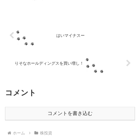
ウムのせいだと思いたい。ノトが行った
病院は下剤入りバリウムではなく下剤が
支給される方だったので、...
はいマイナスー
りそなホールディングスを買い増し！
コメント
コメントを書き込む
ホーム
株投資