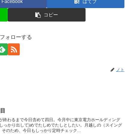
Facebook
はてブ
コピー
フォローする
ノト
日目
月が終わるまで今日含めて四日。今月中に東京電力ホールディング
もしっかり出して)めでたしめでたしとしたい。月越しの（スイング
そのため、今日もしっかり定時チェック...