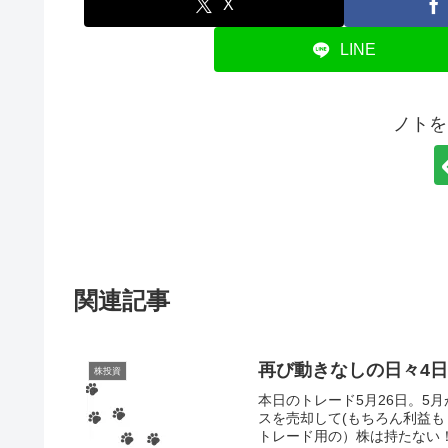
X
LINE
ノトを
関連記事
再び動きなしの日々4
株投資
本日のトレード5月26日。5
スを売却して(もちろん利益
トレード用の）株は持たない！