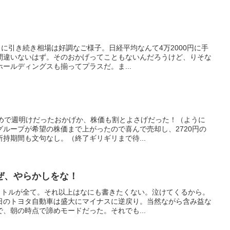
日に引き続き相場は好調なご様子。日経平均なんて4万2000円に手
間違いないはず。そのおかげってこともないんだろうけど、りそな
ールディングスも揃ってプラスだ。ま...
初めで週明けだったおかげか、株価も割とよさげだった！（ように
ループが希望の株価まで上がったので喜んで売却し、2720円の
持期間も文句なし。（終了ギリギリまで待...
ぜ、やらかしをな！
タイトルが全て。それ以上はなにも書きたくない。泣けてくるから。
日のトヨタ自動車は盛大にマイナスに逆戻り。当然ながら含み益な
、朝の時点で諦めモードだった。それでも...