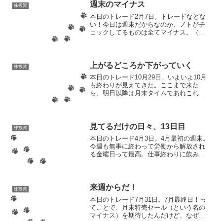
った！20円オーバ...
週末のマイナス
株投資
本日のトレード2月7日。トレードなどな
い！今日は週末だからなのか、ノトがチ
ェックしてるものは全てマイナス。（つ
いでに出来高ランキングもマイナスが目
立つ）まずは日経平均。残念ながら本日
のマイナスで3万8000円台に逆戻り。ま
あ、これは致し方な...
上がるどころか下がっていく
株投資
本日のトレード10月29日。いよいよ10月
も終わりが見えてきた。ここまで来た
ら、明日以降は月末タイムであれこれと
株価が動いていくことだろう。その序盤
戦みたいなものが今日になるわけだが、
日経平均は相変わらず上がっていく。つ
いこの間、史上初の5...
見てるだけの日々、13日目
株投資
本日のトレード4月3日。4月最初の週末。
今週も無事に終わって労働から解放され
る金曜日って最高。仕事終わりに飲みに
行くわけじゃないけど、気持ちだけは華
金。別に懐事情は少しも変化しないどこ
ろか、なんなら払う税金増えてね？と感
じるくらいなので、春...
来週からだ！
株投資
本日のトレード7月31日。7月最終日！っ
てことで、月末特売セール（という名の
マイナス）を期待したんだけど、なぜか