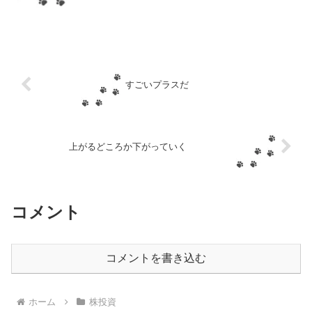
揃ってプラスなのなんでだ？8月から関税
だし、よい影響はほとんどなさそうだけ
ど、上がるのか？分からんけど個別チェ
ックだ！揃ってプラ...
すごいプラスだ
上がるどころか下がっていく
コメント
コメントを書き込む
ホーム
株投資