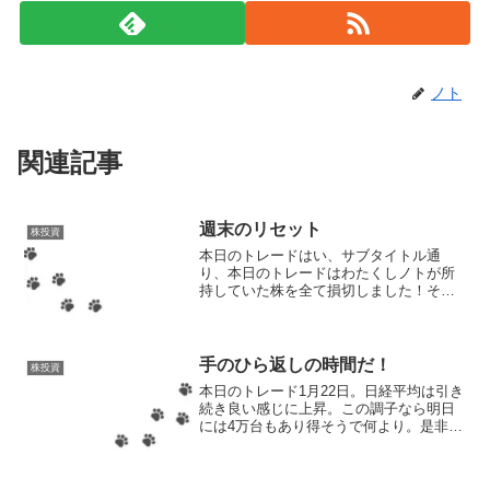
ノト
関連記事
週末のリセット
株投資
本日のトレードはい、サブタイトル通
り、本日のトレードはわたくしノトが所
持していた株を全て損切しました！その
損失は-8310円！先月のないに等しいプラ
スを吹き飛ばし、余裕のマイナスです
よ。でも不思議とメンタルにダメージは
なし。資金が減ったこと...
手のひら返しの時間だ！
株投資
本日のトレード1月22日。日経平均は引き
続き良い感じに上昇。この調子なら明日
には4万台もあり得そうで何より。是非と
も相場に良い雰囲気をもたらしていただ
きたいところ。日経平均はこれくらいに
して本命の楽天グループ。うん、よくや