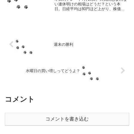
い連休明けの相場はどうだ？という本
日。日経平均は80円ほど上がり、株価も
まずまずの出だしといったところ。ま
あ、相場が大きく動いていようと持ち株
はなかったので、ノトは平和なわけだっ
たのだが。平和なのはい...
週末の勝利
水曜日の買い増しってどうよ？
コメント
コメントを書き込む