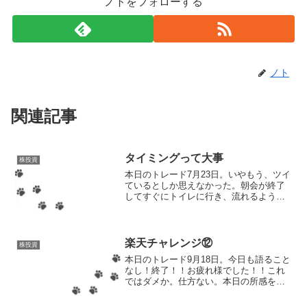
ノトをフォローする
ノト
関連記事
タイミングって大事
株投資
本日のトレード7月23日。いやもう、ツイ
ているとしか思えなかった。朝会が終了
してすぐにトイレに行き、流れるような
動作でりそなホールディングスの株価を
チェック。そうしたらなんと1355円にな
っているじゃないですか！そろそろ7月も
終わりなのでノ...
楽天チャレンジ⑫
株投資
本日のトレード9月18日。今日も語ること
なし！終了！！お疲れ様でした！！これ
ではダメか。仕方ない。本日の所感を書
いておこう。日経平均が本日も少しプラ
スになった影響か、昨日よりは前日比プ