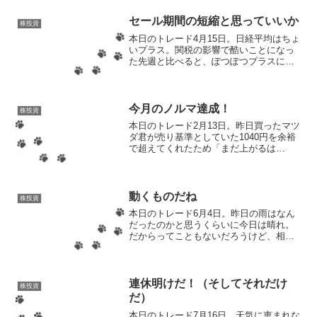
ラスとなっている銘柄が増えた感じだっ
た。プラスといっても...
セール期間の短縮と思っていいか
株投資
本日のトレード4月15日。日経平均はちょ
いプラス。関税の影響で酷いことになっ
た先週と比べると、ぽつぽつプラスにな
っている銘柄があるので、下がり続ける
空気ではなくなりつつあるっぽい。この
あたり「ヘイSiri、株価がいつ上がるのか
教えて」と聞い...
今月のノルマ達成！
株投資
本日のトレード2月13日。昨日買ったマツ
ダ君が売り基準としていた1040円を余裕
で超えてくれたため「まだ上がるは
ず！」なんて欲は出さずに、悩み時間0で
即売却！プラス6100円でノトとしては大
勝利ですよ！昨日買って翌日売却とい
う、スイングトレ...
動くものだね
株投資
本日のトレード6月4日。昨日の雨はなん
だったのかと思うくらいに今日は晴れ。
だからってこともないだろうけど、相場
も今日は良い感じに上がっていて、やは
り天気と連動してる疑惑がないこともな
い。日経平均なんて300円上がってるし
な！持ってない株チェ...
連休明けだ！（そしてそれだけ
株投資
だ）
本日のトレード7月16日。天気に恵まれな