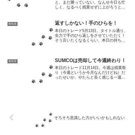
と、まだ勝っていない。なんせ今日も忙
しく、なるべく残業せずに上がろうと思
ったらお昼を食べつつ仕事をした方が都
合がいいものだから、食べる、仕事をす
るという、謎のマルチタスク？状態だっ
返すしかない！手のひらを！
株投資
た。昼休みなんてほぼな...
本日のトレード5月13日。タイトル通り、
全力で手のひら返しをさせていただく！
そう言いたくなるくらい、本日の持ち株
の株価の上がり方がすごかった！先週末
の結果なんて含み損が-13550円ですよ？
それが今日は半分以下の-5570円。ノトが
手のひら...
SUMCOは売却して今週終わり！
株投資
本日のトレード11月14日。今週は残業祭
り（今週というか今月なんだけどね）だ
ったせいか、やたらと長く感じる一週間
だった。それでもしっかり定時チェック
はしているあたり、頑張ったと言ってい
いはず。仕事はサボってません。ただの
トイレです。だから大...
そろそろ意識した方がいいかもしれない