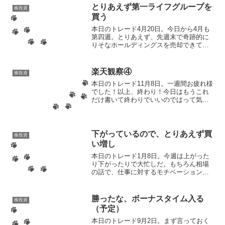
とりあえず第一ライフグループを
株投資
買う
本日のトレード4月20日。今日から4月も
第四週。とりあえず、先週末で奇跡的に
りそなホールディングスを売却できて本
当によかった！そうじゃなければ、今頃
は「おいおい、もう4月も終わりが近くな
っているのに、まだ成果なしだよ！やば
楽天観察④
株投資
い！」とか騒いでた...
本日のトレード11月8日。一週間お疲れ様
でした！以上、終わり！今日はもうこれ
だけ書いて終わりでいいのではって気が
してる。してるけど仕方ないから書く。
日経平均はこれといった問題はなさそ
う。あ、週末だねって感じなので他の株
価への影響は恐らくない...
下がっているので、とりあえず買
株投資
い増し
本日のトレード1月8日。今週は上がった
り下がったりで大忙しだ。もちろん相場
の話で、仕事に対するモチベーションは
常に最底辺。新年早々に仕事のやる気な
んてあるわけがない。なので、今日もし
っかり投資ライフ。9時30分〜マツダ、
勝ったな、ボーナスタイム入る
株投資
1202円。昨日から...
（予定）
本日のトレード9月2日。まず言っておく