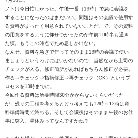
7月18日。
ノトは今日忙しかった。午後一番（13時）で急に会議を
することになったのはまだいい。問題はその会議で使用す
る資料がまったく用意されていないことだ。で、その資料
の用意をするように仰せつかったのが午前11時半も過ぎ
た頃。もうこの時点でため息しか出ない。
なんせ、資料を急ぎで作ってそのまま13時の会議で使い
ましょうというわけにはいかないので、当然ながら上司の
チェックが入る。修正箇所があればもちろん修正が必要。
作る⇒チェック⇒指摘修正⇒再チェック（OK）というプ
ロセスを13時までに。
今回作る資料は所要時間30分かからないくらいだった
が、残りの工程を考えるとどう考えても12時～13時は資
料準備時間で終わる。そして会議後はそのまま午後のお仕
事に突入。昼休みってなんですかね？