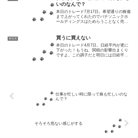
いのなんで？
本日のトレード7月17日。希望通りの株価
まで上がってくれたのでパナソニックホ
ールディングスはためらうことなく売
却。リバウンド美味しいですね！これで
残る負債は1万ちょいまで減ったので、な
んとか今月中には再び相殺できるのでは
買うに買えない
株投資
ないだろうか。回収し...
本日のトレード4月7日。日経平均が更に
下がった！もうね、関税の影響出まくり
ですよ。この調子だと明日には日経平均
が2万円台まで下がってもおかしくない。
本当にどこまで下がるのか、凡人のノト
にはさっぱり分からん！さすがにどこか
で止まるはずだけど、...
仕事が忙しい時に限って株も忙しいのな
んで？
そろそろ危ない感じがする