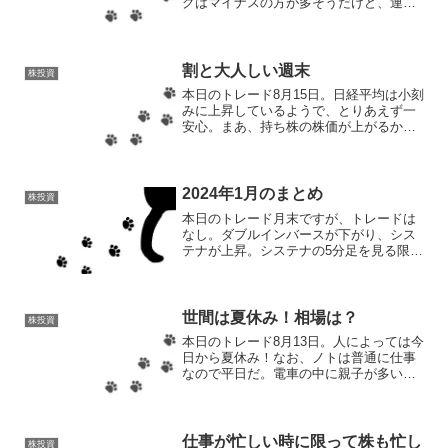
グはマイナスの方が多そうだけど、連日
のマイナスがストップしたのは良いこと
のはず！全体的にはどうなるかわからな
いけど。で、楽天グループはというと、
こちらもなぜかプラス...
割と大人しい週末
株投資
本日のトレード8月15日。日経平均は小刻
みに上昇しているようで、とりあえず一
安心。まあ、持ち株の株価が上がるかが
重要なので、日経平均が上がろうと下が
ろうと割とどうでもよかったりする。あ
れだ。信じてないけど、毎日の占い結果
はチェックするみたい...
2024年1月のまとめ
株投資
本日のトレード月末ですが、トレードは
なし。ダブルインバースが下がり、シス
テナが上昇。システナの5分足を見る限
り、一日を通して297円と298円のあたり
をうろついていた感じだけど、14時を過
ぎたあたりから上昇しているので、明日
も若干はプラスに...
世間は夏休み！相場は？
株投資
本日のトレード8月13日。人によっては今
日から夏休み！なお、ノトは普通に仕事
なので平日だ。電車の中に親子が多いと
感じても平日だ。平日だから短く済ませ
る。そんな平日の今日は暑いなか頑張っ
ているからとご褒美をくれたらしく、第
一生命ホールディング...
仕事が忙しい時に限って株も忙し
株投資