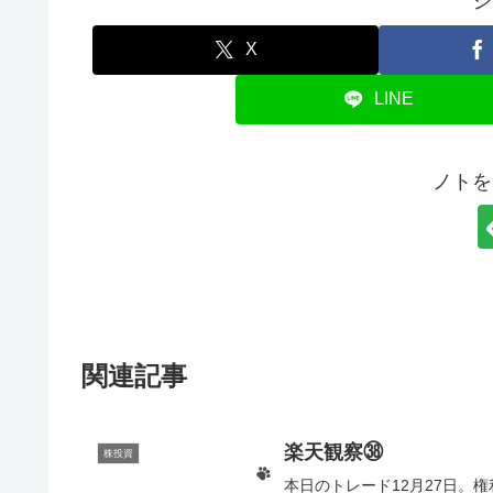
シ
X
LINE
ノトを
関連記事
楽天観察㊳
株投資
本日のトレード12月27日。