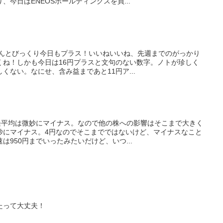
今日はENEOSホールディングスを買...
なんとびっくり今日もプラス！いいねいいね、先週までのがっかり
くね！しかも今日は16円プラスと文句のない数字。ノトが珍しく
くない。なにせ、含み益まであと11円ア...
日経平均は微妙にマイナス。なので他の株への影響はそこまで大きく
妙にマイナス。4円なのでそこまでではないけど、マイナスなこと
は950円までいったみたいだけど、いつ...
たって大丈夫！