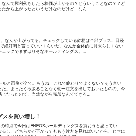
。なんで権利落ちしたら株価が上がるの？どういうことなの？？ど
たから上がったというだけなのだけど、なん...
うん、なんか上がってる。チェックしている銘柄は全部プラス。日経
えで絶好調と言っていいくらいだ。なんか全体的に月末らしくない
ェックでまずはりそなホールディングス。...
イトルと画像が全て。もうね、これで終わりでよくない？そう言い
った。まったく欲張ることなく朝一注文を出しておいたものの、今
じだったので、当然ながら売却なんてできる...
グスを買い増し！
日の時点で今日はENEOSホールディングスを買おうと思ってい
なるし、どちらかが下がってももう片方を見ればいいから、ヒマに