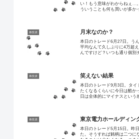
い！もう意味がわからねぇ…
ういうことも何も買いが多かっ
月末なのか？
株投資
本日のトレード6月27日。
平均なんて久しぶりに4万超
んですけど？いつも通り個別チ
笑えない結果
株投資
本日のトレード9月3日。タ
たくなるくらいに今日は酷か
日は全体的にマイナスという感
東京電力ホールディン
株投資
本日のトレード5月15日。昨
た。そうすれば銘柄は二つに