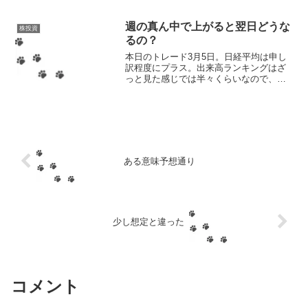
きなマイナスになっているがリバウンド
する可能性が高そうという、ノトが買い
たいと思う銘柄は...
週の真ん中で上がると翌日どうな
株投資
るの？
本日のトレード3月5日。日経平均は申し
訳程度にプラス。出来高ランキングはざ
っと見た感じでは半々くらいなので、昨
日の酷い有り様からは少しずつ復帰し始
めたような気がしなくもない。で、ここ
から持ち株チェック。まずは楽天グルー
プ。今日は10円のプラ...
ある意味予想通り
少し想定と違った
コメント