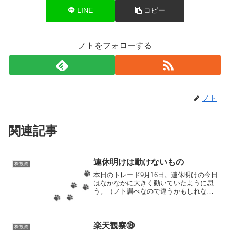
LINE
コピー
ノトをフォローする
ノト
関連記事
連休明けは動けないもの
株投資
本日のトレード9月16日。連休明けの今日
はなかなかに大きく動いていたように思
う。（ノト調べなので違うかもしれな
い）少なくともいつもチェックしている
銘柄は全て10円以上動いていたので、値
動きはほぼなしってわけではなかったは
ず。で、りそなホール...
楽天観察⑱
株投資