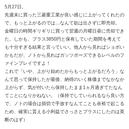
5月27日。
先週末に買った三菱重工業が良い感じに上がってくれたの
で、もっと上がるのでは…なんて欲は出さずに即売却。
金曜日の時間ギリギリに買って翌週の月曜日昼に売却でき
た。しかも、プラス3850円と保有していた期間を考えて
も十分すぎる結果と言っていい。他人から見ればショボい
かもだが、ノトから見ればガッツポーズできるレベルのフ
ァインプレイですよ！
これで「いや、上がり始めたからもっと上がるだろう」な
んて思って保持したが最後、納得のいく株価までなかなか
上がらず、気が付いたら保持したまま1ヵ月過ぎてたなん
てことになりかねない。（保持でしていられるなら良い方
で、ノトの場合は損切で手放すなんてことも余裕で起こる
ため、確実に貰える小利益でさっさとプラスにしたのは英
断のはず）