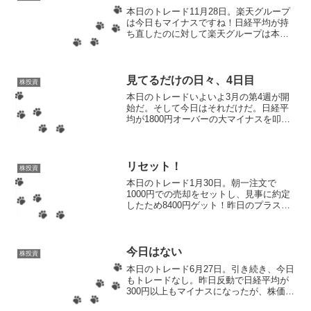
本日のトレード11月28日。楽天グループ
は今日もマイナスですね！日経平均が持
ち直したのに対して楽天グループは本日
もマイナスという結果に。買い増し予定
なのでマイナスはありがたいけど、ここ
まで連日マイナスとなるとトレンド終了
したのでは？という疑...
見てるだけの日々、4日目
株投資
本日のトレードいよいよ3月の第4週が開
始だ。そして今日はそれだけだ。日経平
均が1800円オーバーの大マイナスを叩き
出しているので、いつメンはオールマイ
ナス。もちろんりそなホールディングス
もマイナスだ。りそなホールディングス
は73円ほどのマイ...
リセット！
株投資
本日のトレード1月30日。朝一注文で
1000円での売却をセットし、見事に約定
したため8400円ゲット！昨日のプラスと
合わせて16400円の利益となったため、今
年の目標である投資金額の5%（5万ね）
に大きく近づくことができた。ちなみに
現在の投...
今日はない
株投資
本日のトレード6月27日。引き続き、今日
もトレードなし。昨日反動で日経平均が
300円以上もマイナスになったが、株価は
そこまで大きな影響を受けておらず、大